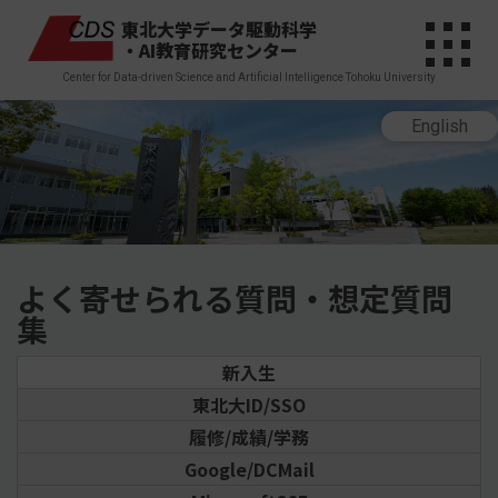
東北大学データ駆動科学
・AI教育研究センター
Center for Data-driven Science and Artificial Intelligence Tohoku University
English
よく寄せられる質問・想定質問
集
新入生
東北大ID/SSO
履修/成績/学務
Google/DCMail