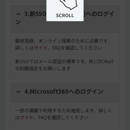
3.新SSO(学生ポータル)へのログイ
ン
履修登録，オンライン授業のために必要です．
詳しくは
ガイド
，
FAQ
を確認してください
新SSOではメール認証が標準です。先にDCMail
の初期設定をお願いします
4.Microsoft365へのログイン
一部の講義で利用するため推奨します．詳しく
は
ガイド
，
FAQ
を確認してください