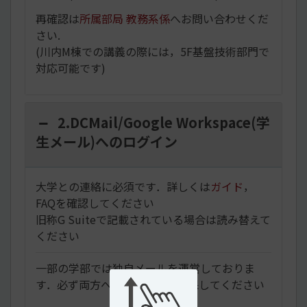
再確認は
所属部局 教務系係
へお問い合わせくだ
さい.
(川内M棟での講義の際には，5F基盤技術部門で
対応可能です)
2.DCMail/Google Workspace(学
生メール)へのログイン
大学との連絡に必須です．詳しくは
ガイド
，
FAQ
を確認してください
旧称G Suiteで記載されている場合は読み替えて
ください
一部の学部では独自メールを運営しておりま
す．必ず両方へのアクセスを確保してください