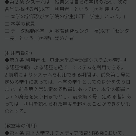
◆第 2 条 システムは、授業又は自らの学修のため、次の
各号に掲げる者(以下「利用者」という。)が利用する。
一 本学の学部及び大学院の学生(以下「学生」という。)
二 本学の教員
三 データ駆動科学・AI 教育研究センター長(以下「センタ
ー長」という。)が特に認めた者
(利用者認証)
◆第 3 条 利用者は、東北大学統合認証システムが管理す
る認証情報による認証を経て、システムを利用できる。
2 前項によりシステムを利用できる期間は、前条第 1 号に
定める学生にあっては、本学の学生としての身分を失う日
まで、前条第 2 号に定める教員にあっては、本学の職員と
しての身分を失う日までとし、前条第 3 号に定める者にあ
っては、利用を認められた年度を超えることができないも
のとする。
(教室等の利用)
◆第 4 条 東北大学マルチメディア教育研究棟において、