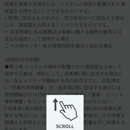
授業を実施する場合には、システムの端末が配置された演
習室を占用することができるものとする。
2 前項に定めるもののほか、次の各号の一に該当する場合
には、演習室を占用することができるものとする。
一 本学所掌に係る事務又は事業に関する施策の普及又は
宣伝を目的として使用する場合
二 その他センター長が使用目的を適当と認める場合
(使用許可の申請)
◆第 5 条 システムの端末が配置された演習室を占有して
使用する者は、原則として、前条第1項に該当する場合に
は、各セメスターが開始する月の前月までに、別記様式
1「授業利用申請書」を、前条第2項に該当する場合には、
使用開始日の14日前までに、別記様式2「催事・イベント
等申請書」をセンター長に提出しなければならない。
2 前条第1項の規定により、全学教育科目以外の授業を実
施する場合には、当該授業を担当する教員が、その授業を
開講する学部または研究科の教務担当部署を介し申請する
ものとする。