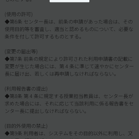
(使用の許可)
◆第6条 センター長は、前条の申請があった場合は、その
使用目的等を審査し、適当と認めるものについて、必要な
条件を付して許可するものとする。
(変更の届出等)
◆第7条 前条の規定により許可された利用申請書の記載に
変更が生じた場合には、第 4 条に準じて速やかにセンター
長に届け出、若しくは再申請しなければならない。
(利用報告書の提出)
◆第8条 第 4 条に規定する授業担当教員は、センター長が
求めた場合には、それに応じて当該利用に係る報告書をセ
ンター長に提出しなければならない。
(目的外使用の禁止)
◆第9条 利用者は、システムをその目的以外に利用し、又