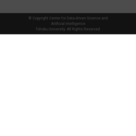
© Copyright Center for Data-driven Science and
Artificial Intelligence
Tohoku University. All Rights Reserved.