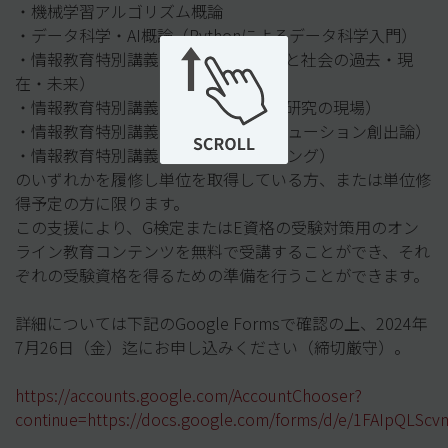
・機械学習アルゴリズム概論
・データ科学・AI概論（Pythonによるデータ科学入門）
・情報教育特別講義（AIをめぐる人間と社会の過去・現
在・
未来）
・情報教育特別講義（AI・データ科学研究の現場）
・情報教育特別講義（実践的量子ソリューション創出論）
・情報教育特別講義（統計数理モデリング）
のいずれかを履修し単位を取得している方、
または単位修
得予定の方に限ります。
この支援により、
G検定またはE資格の受験対策用のオン
ライン教育コンテンツを無
料で受講することができ、
それ
ぞれの受験資格を得るための準備を行うことができます。
詳細については下記のGoogle Formsで確認の上、2024年
7月26日（金）
迄にお申し込みください（締切厳守）。
https://accounts.google.com/AccountChooser?
continue=https://docs.google.com/forms/d/e/1FAIpQ