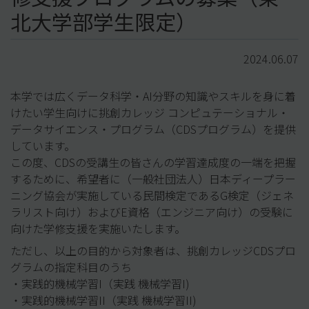
北大学部学生限定）
2024.06.07
本学では広くデータ科学・
AI分野の知識やスキルを身に着
けたい学生向けに挑創カレッジ コンピュテーショナル・
データサイエンス・プログラム（
CDSプログラム）を提供
しています。
この度、
CDSの受講生の皆さんの学習達成度の一端を把握
するために、
希望者に（一般社団法人）
日本ディープラー
ニング協会が実施している民間検定であるG検定
（ジェネ
ラリスト向け）およびE資格（エンジニア向け）
の受験に
向けた学修支援を実施いたします。
ただし、以上の目的から対象者は、
挑創カレッジCDSプロ
グラムの指定科目のうち
・実践的機械学習I（実践 機械学習I)
・実践的機械学習II（実践 機械学習II)