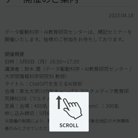
2023.04.18
データ駆動科学・AI教育研究センターは、標記セミナーを
開催いたします。皆様のご参加をお待ちしております。
開催概要
日時：5月8日（月）16:30〜17:30
講演者：鈴木 潤（データ駆動科学・AI教育研究センター /
大学院情報科学研究科 教授）
タイトル：ChatGPTを支えるAI技術
会場：東北大学川内北キャンパス マルチメディア教育研
究棟M206（マルチメディアホール）
定員：会場：400名 + オンライン（Zoom）：300名
申し込み締切：5月6日（土）23:59
※設備の制限により、聴講は東北大学および東北地区の大学関係
者のみとさせていただきます。